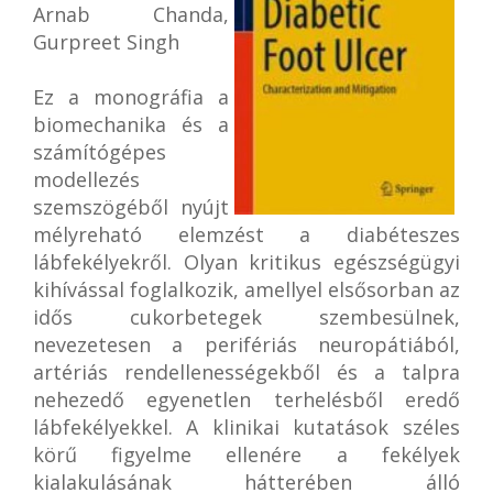
Arnab Chanda,
Gurpreet Singh
Ez a monográfia a
biomechanika és a
számítógépes
modellezés
szemszögéből nyújt
mélyreható elemzést a diabéteszes
lábfekélyekről. Olyan kritikus egészségügyi
kihívással foglalkozik, amellyel elsősorban az
idős cukorbetegek szembesülnek,
nevezetesen a perifériás neuropátiából,
artériás rendellenességekből és a talpra
nehezedő egyenetlen terhelésből eredő
lábfekélyekkel. A klinikai kutatások széles
körű figyelme ellenére a fekélyek
kialakulásának hátterében álló