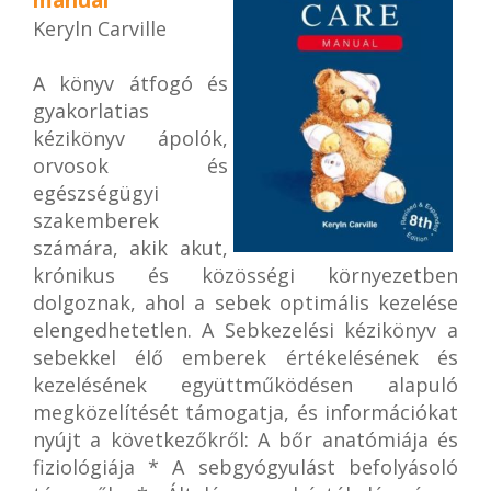
manual
Keryln Carville
A könyv átfogó és
gyakorlatias
kézikönyv ápolók,
orvosok és
egészségügyi
szakemberek
számára, akik akut,
krónikus és közösségi környezetben
dolgoznak, ahol a sebek optimális kezelése
elengedhetetlen. A Sebkezelési kézikönyv a
sebekkel élő emberek értékelésének és
kezelésének együttműködésen alapuló
megközelítését támogatja, és információkat
nyújt a következőkről: A bőr anatómiája és
fiziológiája * A sebgyógyulást befolyásoló