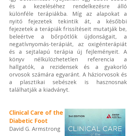
és a kezeléséhez rendelkezésre álló
különféle terápiákba. Míg az alapokat a
nyitó fejezetek tekintik át, a későbbi
fejezetek a terápiák frissítéseit mutatják be,
beleértve a bőrpótlók újdonságait, a
negatívnyomás-terápiát, az oxigénterápiát
és a sejtalapú terápia új fejleményeit. A
könyv nélkülözhetetlen referencia a
hallgatók, a rezidensek és a gyakorló
orvosok számára egyaránt. A háziorvosok és
a plasztikai sebészek is hasznosnak
találhatják a kiadványt.
Clinical Care of the
Diabetic Foot
David G. Armstrong