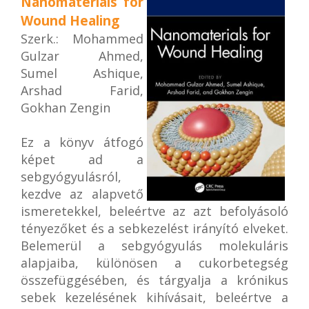
Nanomaterials for
Wound Healing
Szerk.: Mohammed
Gulzar Ahmed,
Sumel Ashique,
Arshad Farid,
Gokhan Zengin
Ez a könyv átfogó
képet ad a
sebgyógyulásról,
kezdve az alapvető
ismeretekkel, beleértve az azt befolyásoló
tényezőket és a sebkezelést irányító elveket.
Belemerül a sebgyógyulás molekuláris
alapjaiba, különösen a cukorbetegség
összefüggésében, és tárgyalja a krónikus
sebek kezelésének kihívásait, beleértve a