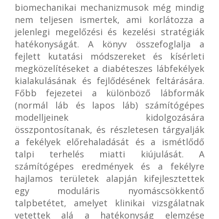
biomechanikai mechanizmusok még mindig
nem teljesen ismertek, ami korlátozza a
jelenlegi megelőzési és kezelési stratégiák
hatékonyságát. A könyv összefoglalja a
fejlett kutatási módszereket és kísérleti
megközelítéseket a diabéteszes lábfekélyek
kialakulásának és fejlődésének feltárására.
Főbb fejezetei a különböző lábformák
(normál láb és lapos láb) számítógépes
modelljeinek kidolgozására
összpontosítanak, és részletesen tárgyalják
a fekélyek előrehaladását és a ismétlődő
talpi terhelés miatti kiújulását. A
számítógépes eredmények és a fekélyre
hajlamos területek alapján kifejlesztettek
egy moduláris nyomáscsökkentő
talpbetétet, amelyet klinikai vizsgálatnak
vetettek alá a hatékonyság elemzése