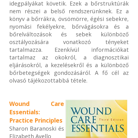
idegpályákat követik. Ezek a bőrstruktúrák
nem részei a belső rendszerünknek. Ez a
könyv a bőrrákra, övsömörre, égési sebekre,
nyomási fekélyekre, bőrvágásokra és a
bőrelváltozások és sebek különböző
osztályozására vonatkozó tényeket
tartalmazza. Ezenkívül információkat
tartalmaz az okokról, a diagnosztikai
eljárásokról, a kezelésekről és a különböző
bőrbetegségek gondozásáról. A fő cél az
olvasó tájékozottabbá tétele.
Wound Care
Essentials:
Practice Principles
Sharon Baranoski és
Elizabeth Ayello