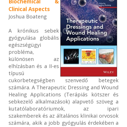
Biochemical &
Clinical Aspects
Joshua Boateng
A krónikus sebek
gyógyulása globális
egészségügyi
probléma,
különösen az
elhízásban és a II-es
típusú
cukorbetegségben szenvedő betegek
számára. A Therapeutic Dressing and Wound
Healing Applications (Terápiás kötszer és
sebkezelő alkalmazások) alapvető szöveg a
kutatólaboratóriumok, az ipari
szakemberek és az általános klinikai orvosok
számára, akik a jobb gyógyulás érdekében a