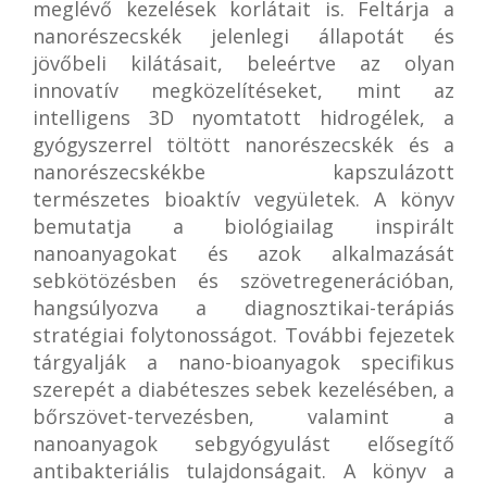
meglévő kezelések korlátait is. Feltárja a
nanorészecskék jelenlegi állapotát és
jövőbeli kilátásait, beleértve az olyan
innovatív megközelítéseket, mint az
intelligens 3D nyomtatott hidrogélek, a
gyógyszerrel töltött nanorészecskék és a
nanorészecskékbe kapszulázott
természetes bioaktív vegyületek. A könyv
bemutatja a biológiailag inspirált
nanoanyagokat és azok alkalmazását
sebkötözésben és szövetregenerációban,
hangsúlyozva a diagnosztikai-terápiás
stratégiai folytonosságot. További fejezetek
tárgyalják a nano-bioanyagok specifikus
szerepét a diabéteszes sebek kezelésében, a
bőrszövet-tervezésben, valamint a
nanoanyagok sebgyógyulást elősegítő
antibakteriális tulajdonságait. A könyv a