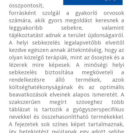
összpontosít,
forrásként szolgál a gyakorló orvosok
számára, akik gyors megoldást keresnek a
leggyakoribb sebekre, valamint
tájékoztatást adnak a terület újdonságairól.
A helyi sebkezelés legalapvetőbb elveitől
kezdve egészen annak áttekintéséig, hogy az
olyan közelgő terápiák, mint az őssejtek és a
lézerek mire képesek. A minőségi helyi
sebkezelés biztosítása megköveteli a
rendelkezésre álló termékek, azok
költséghatékonyságának és az optimális
beavatkozások elveinek alapos ismeretét. A
szakszerűen megírt szöveghez több
táblázat is tartozik a gyógyszerspecifikus
nevekkel és összehasonlítható termékekkel.
A fejezetek sok színes képet tartalmaznak,
így betekintést nyújtanak egy adott sebbe