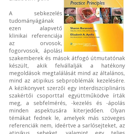
A sebkezelés
tudományágának
ezen alapvető
klinikai referenciája
az orvosok,
fogorvosok, ápolási
szakemberek és mások átfogó útmutatónak
készült, akik felvállalják a hatékony
megoldások megtalálását mind az általános,
mind az atipikus sebproblémák kezelésére.
A kézikönyvet szerzői egy interdiszciplináris
szakértői csoporttal együttműködve írták
meg, a sebfelmérés, -kezelés és -ápolás
minden aspektusára kiterjedően. Olyan
témákat fednek le, amelyek más szöveges
referenciák nem, ideértve a sarlósejteket, az
atipikus sebeket, valamint egy teljes