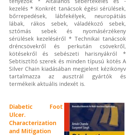
tényezők * Általános sebértékelés és -
kezelés * Konkrét tanácsok égési sérülések,
bőrrepedések, lábfekélyek, neuropátiás
lábak, rákos sebek, váladékozó sebek,
sztómás sebek és nyomásérzékeny
sérülések kezeléséről * Technikai tanácsok
dréncsövekről és perkután csövekről,
kötésekről és sebészeti harisnyákról *
Sebtisztító szerek és minden típusú kötés A
Silver Chain kiadásában megjelent kézikönyv
tartalmazza az ausztrál gyártók és
termékeik aktuális indexét is.
Diabetic Foot
Ulcer.
Characterization
and Mitigation