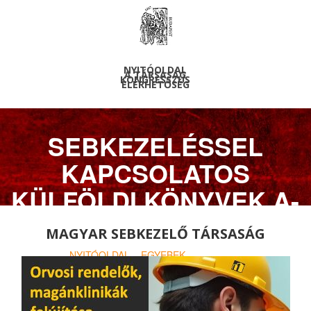
NYITÓOLDAL
A TÁRSASÁG
KONGRESSZUS
ELÉRHETŐSÉG
SEBKEZELÉSSEL
KAPCSOLATOS
KÜLFÖLDI KÖNYVEK A-
M
MAGYAR SEBKEZELŐ TÁRSASÁG
NYITÓOLDAL
>
EGYEBEK
> KÖNYVEK