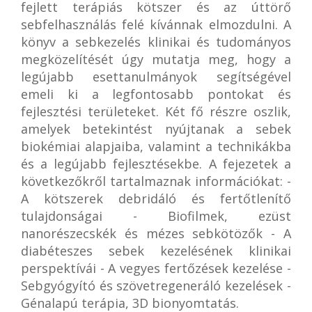
fejlett terápiás kötszer és az úttörő
sebfelhasználás felé kívánnak elmozdulni. A
könyv a sebkezelés klinikai és tudományos
megközelítését úgy mutatja meg, hogy a
legújabb esettanulmányok segítségével
emeli ki a legfontosabb pontokat és
fejlesztési területeket. Két fő részre oszlik,
amelyek betekintést nyújtanak a sebek
biokémiai alapjaiba, valamint a technikákba
és a legújabb fejlesztésekbe. A fejezetek a
következőkről tartalmaznak információkat: -
A kötszerek debridáló és fertőtlenítő
tulajdonságai - Biofilmek, ezüst
nanorészecskék és mézes sebkötözők - A
diabéteszes sebek kezelésének klinikai
perspektívái - A vegyes fertőzések kezelése -
Sebgyógyító és szövetregeneráló kezelések -
Génalapú terápia, 3D bionyomtatás.