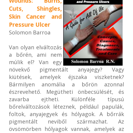
Wounds: Burns,
Cuts, Shingles,
Skin Cancer and
Pressure Ulcer
Solomon Barroa
Van olyan elváltozás
a bőrén, ami nem
múlik el? Van egy
növekvő pigmentált anyajegy? Vagy
kiütések, amelyek éjszaka viszketnek?
Bármilyen anomália a bőrön azonnal
észrevehető. Megütheti önbecsülését, és
zavarba ejtheti. Különféle típusú
bőrelváltozások léteznek, például papulák,
foltok, anyajegyek és hólyagok. A bőrrák
pigmentált neviből származhat. Az
övsömörben hólyagok vannak, amelyek az