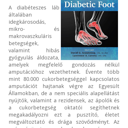
A diabéteszes láb
általában
idegkárosodás,
mikro- és
makrovaszkuláris
betegségek,
valamint hibás
gyógyulás áldozata,
amelyek megfelelő gondozás nélkül
amputációhoz vezethetnek. Évente több
mint 80.000 cukorbetegséggel kapcsolatos
amputációt hajtanak végre az Egyesült
Államokban, de a nem speciális alapellátást
nyújtók, valamint a rezidensek, az ápolók és
a cukorbetegség oktatói segíthetnek
megakadályozni ezt a pusztító, életet
megváltoztató és drága szövődményt. Az