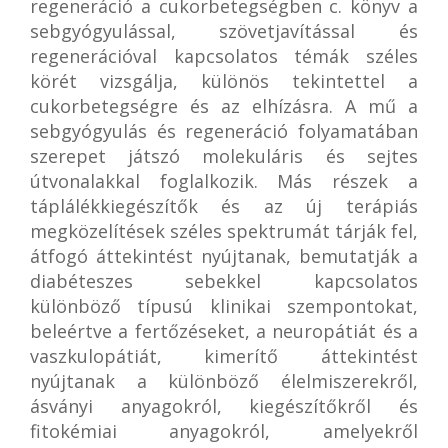
regeneráció a cukorbetegségben c. könyv a
sebgyógyulással, szövetjavítással és
regenerációval kapcsolatos témák széles
körét vizsgálja, különös tekintettel a
cukorbetegségre és az elhízásra. A mű a
sebgyógyulás és regeneráció folyamatában
szerepet játszó molekuláris és sejtes
útvonalakkal foglalkozik. Más részek a
táplálékkiegészítők és az új terápiás
megközelítések széles spektrumát tárják fel,
átfogó áttekintést nyújtanak, bemutatják a
diabéteszes sebekkel kapcsolatos
különböző típusú klinikai szempontokat,
beleértve a fertőzéseket, a neuropátiát és a
vaszkulopátiát, kimerítő áttekintést
nyújtanak a különböző élelmiszerekről,
ásványi anyagokról, kiegészítőkről és
fitokémiai anyagokról, amelyekről