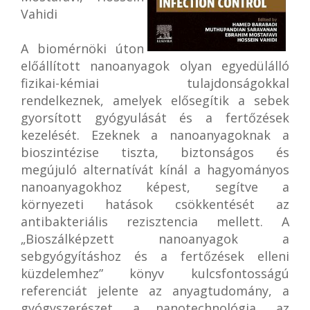
Vahidi
A biomérnöki úton
előállított nanoanyagok olyan egyedülálló
fizikai-kémiai tulajdonságokkal
rendelkeznek, amelyek elősegítik a sebek
gyorsított gyógyulását és a fertőzések
kezelését. Ezeknek a nanoanyagoknak a
bioszintézise tiszta, biztonságos és
megújuló alternatívát kínál a hagyományos
nanoanyagokhoz képest, segítve a
környezeti hatások csökkentését az
antibakteriális rezisztencia mellett. A
„Bioszálképzett nanoanyagok a
sebgyógyításhoz és a fertőzések elleni
küzdelemhez” könyv kulcsfontosságú
referenciát jelente az anyagtudomány, a
gyógyszerészet, a nanotechnológia, az