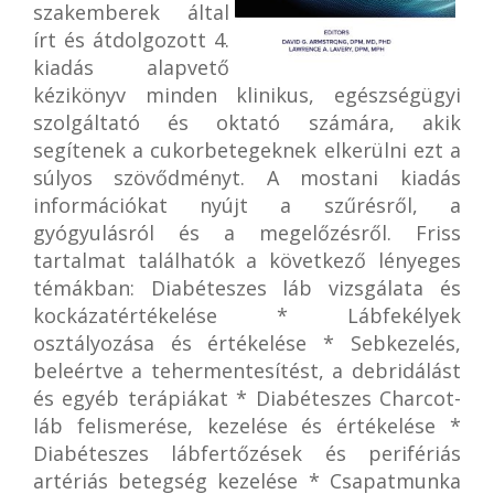
szakemberek által
írt és átdolgozott 4.
kiadás alapvető
kézikönyv minden klinikus, egészségügyi
szolgáltató és oktató számára, akik
segítenek a cukorbetegeknek elkerülni ezt a
súlyos szövődményt. A mostani kiadás
információkat nyújt a szűrésről, a
gyógyulásról és a megelőzésről. Friss
tartalmat találhatók a következő lényeges
témákban: Diabéteszes láb vizsgálata és
kockázatértékelése * Lábfekélyek
osztályozása és értékelése * Sebkezelés,
beleértve a tehermentesítést, a debridálást
és egyéb terápiákat * Diabéteszes Charcot-
láb felismerése, kezelése és értékelése *
Diabéteszes lábfertőzések és perifériás
artériás betegség kezelése * Csapatmunka