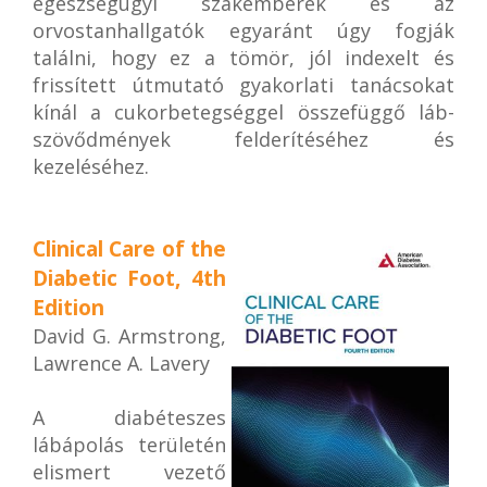
egészségügyi szakemberek és az
orvostanhallgatók egyaránt úgy fogják
találni, hogy ez a tömör, jól indexelt és
frissített útmutató gyakorlati tanácsokat
kínál a cukorbetegséggel összefüggő láb-
szövődmények felderítéséhez és
kezeléséhez.
Clinical Care of the
Diabetic Foot, 4th
Edition
David G. Armstrong,
Lawrence A. Lavery
A diabéteszes
lábápolás területén
elismert vezető