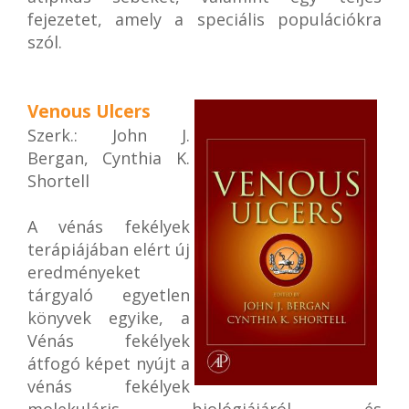
fejezetet, amely a speciális populációkra
szól.
Venous Ulcers
Szerk.: John J.
Bergan, Cynthia K.
Shortell
A vénás fekélyek
terápiájában elért új
eredményeket
tárgyaló egyetlen
könyvek egyike, a
Vénás fekélyek
átfogó képet nyújt a
vénás fekélyek