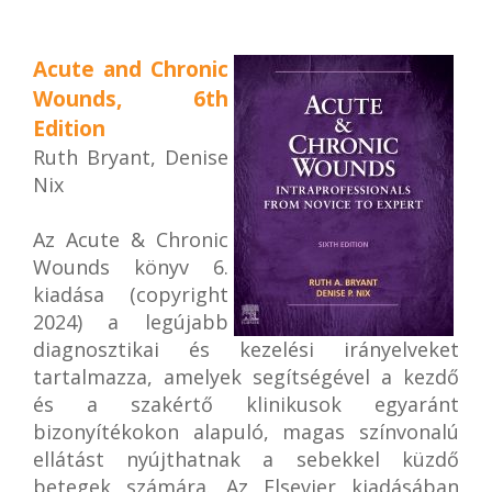
Acute and Chronic
Wounds, 6th
Edition
Ruth Bryant, Denise
Nix
Az Acute & Chronic
Wounds könyv 6.
kiadása (copyright
2024) a legújabb
diagnosztikai és kezelési irányelveket
tartalmazza, amelyek segítségével a kezdő
és a szakértő klinikusok egyaránt
bizonyítékokon alapuló, magas színvonalú
ellátást nyújthatnak a sebekkel küzdő
betegek számára. Az Elsevier kiadásában