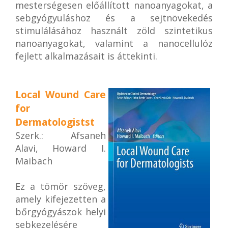
mesterségesen előállított nanoanyagokat, a
sebgyógyuláshoz és a sejtnövekedés
stimulálásához használt zöld szintetikus
nanoanyagokat, valamint a nanocellulóz
fejlett alkalmazásait is áttekinti.
Local Wound Care
for
Dermatologistst
Szerk.: Afsaneh
Alavi, Howard I.
Maibach
Ez a tömör szöveg,
amely kifejezetten a
bőrgyógyászok helyi
sebkezelésére