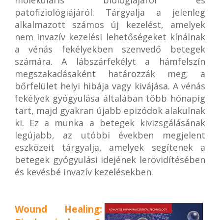
molekuláris biológiájáról és
patofiziológiájáról. Tárgyalja a jelenleg
alkalmazott számos új kezelést, amelyek
nem invazív kezelési lehetőségeket kínálnak
a vénás fekélyekben szenvedő betegek
számára. A lábszárfekélyt a hámfelszín
megszakadásaként határozzák meg; a
bőrfelület helyi hibája vagy kivájása. A vénás
fekélyek gyógyulása általában több hónapig
tart, majd gyakran újabb epizódok alakulnak
ki. Ez a munka a betegek kivizsgálásának
legújabb, az utóbbi években megjelent
eszközeit tárgyalja, amelyek segítenek a
betegek gyógyulási idejének lerövidítésében
és kevésbé invazív kezelésekben.
Wound Healing: