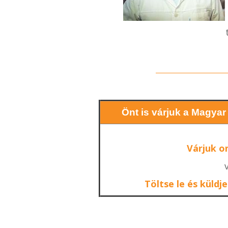
t
Önt is várjuk a Magyar
Várjuk on
Töltse le és küldje