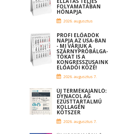
ELLÁTÁS TELJES
FOLYAMATÁBAN
HÓNAPJA
2026. augusztus
PROFI ELŐADÓK
NAPJA AZ USA-BAN
- MI VÁRJUK A
SZÁRNYPRÓBÁLGA-
TÓKAT IS A
KONGRESSZUSAINK
ELŐADÓI KÖZÉ!
2026. augusztus 7.
ÚJ TERMÉKAJÁNLÓ:
DYNACOL AG
EZÜSTTARTALMÚ
KOLLAGÉN
KÖTSZER
2026. augusztus 7.