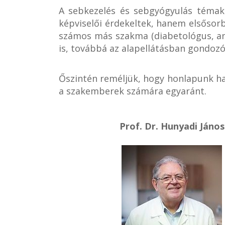
A sebkezelés és sebgyógyulás téma
képviselői érdekeltek, hanem elsősorb
számos más szakma (diabetológus, ang
is, továbbá az alapellátásban gondoz
Őszintén reméljük, hogy honlapunk ha
a szakemberek számára egyaránt.
Prof. Dr. Hunyadi János