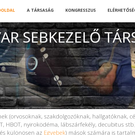
ÓOLDAL
A TÁRSASÁG
KONGRESSZUS
ELÉRHETŐSÉ
AR SEBKEZELŐ TÁR
k (orvosoknak, szakdolgozóknak, hallgatóknak, cég
 HBOT, nyiroködéma, lábszárfekély, decubitus stb.) v
és különösen az
Egyebek
) mások számára is tartal