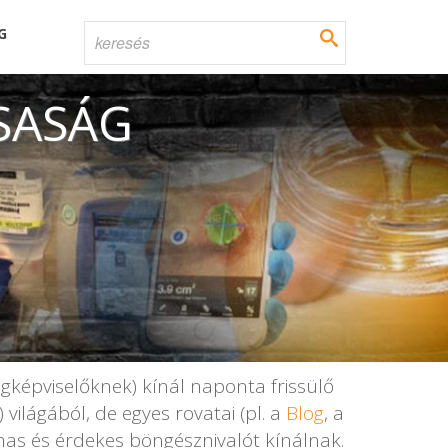
G
SASÁG
képviselőknek) kínál naponta frissülő
ilágából, de egyes rovatai (pl. a
Blog
, a
mas és érdekes böngésznivalót kínálnak.