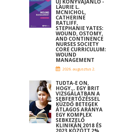
ÚJ KÖNYVAJÁNLÓ -
LAURIE L.
MCNICHOL,
CATHERINE
RATLIFF,
STEPHANIE YATES:
WOUND, OSTOMY,
AND CONTINENCE
NURSES SOCIETY
CORE CURRICULUM:
WOUND
MANAGEMENT
2026. augusztus 2.
TUDTA-E ÖN,
HOGY... EGY BRIT
VIZSGÁLATBAN A
SEBFERTŐZÉSSEL
KÜZDŐ BETEGEK
ÁTLAGOS ARÁNYA
EGY KOMPLEX
SEBKEZELŐ
KLINIKÁN 2018 ÉS
2023 KÖZÖTT 2%