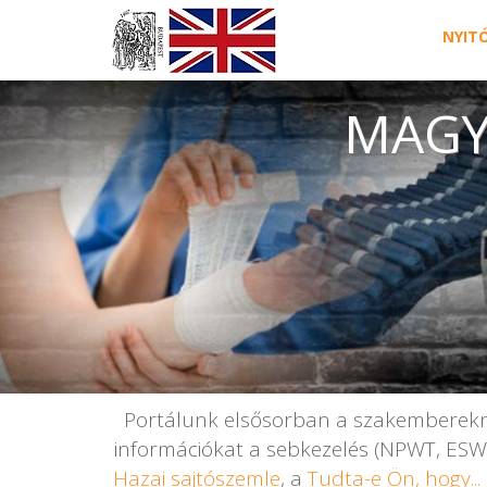
NYIT
MAGY
Portálunk elsősorban a szakemberekne
információkat a sebkezelés (NPWT, ESWT,
Hazai sajtószemle
, a
Tudta-e Ön, hogy...